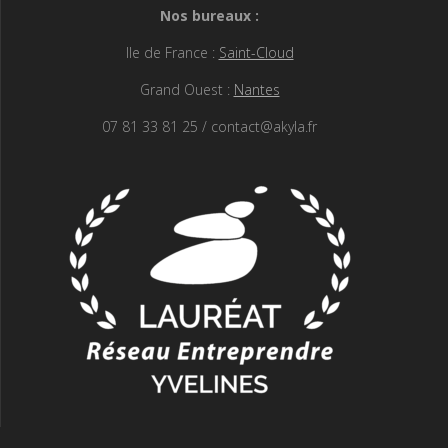
Nos bureaux :
Ile de France :
Saint-Cloud
Grand Ouest :
Nantes
07 81 33 81 25 / contact@akyla.fr